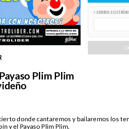
CORREO ELECTRÓN
C
R
 Payaso Plim Plim
videño
ncierto donde cantaremos y bailaremos los te
ín y el Payaso Plim Plim.