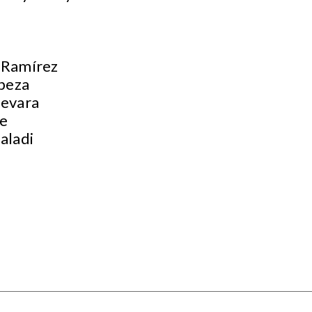
a Ramírez
beza
uevara
te
aladi