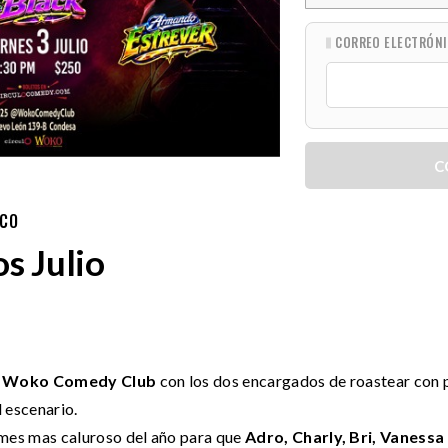
CORREO ELECTRÓN
C
ICO
s Julio
l
Woko Comedy Club
con los dos encargados de roastear con pr
l escenario.
 mes mas caluroso del año para que
Adro, Charly, Bri, Vaness