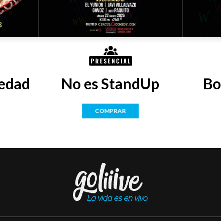
edad
No es StandUp
Bo
COMPRAR