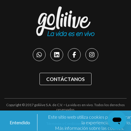
CONTÁCTANOS
Copyright © 2017 goliiive S.A. de C.V. ~ La vida es en vivo. Todos los derechos
reservados
Este sitio web utiliza cookies para mejorar
Políticas de privacidad
Entendido
la experiencia de usuario.
Términos y Condiciones
Más información sobre las cookies.