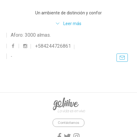
Un ambiente de distinción y confor
Leer más
Aforo: 3000 almas.
+584244726861
-
goliiive - La vida es en vivo.
Contáctanos