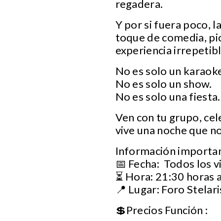
regadera.
Y por si fuera poco, l
toque de comedia, pi
experiencia irrepetibl
No es solo un karaok
No es solo un show.
No es solo una fiesta.
Ven con tu grupo, cel
vive una noche que no
Información importa
📅 Fecha: Todos los v
⏳ Hora: 21:30 horas a
📍 Lugar: Foro Stelar
💲Precios Función :