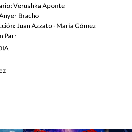
ario: Verushka Aponte
 Anyer Bracho
cción: Juan Azzato · María Gómez
n Parr
DIA
ez