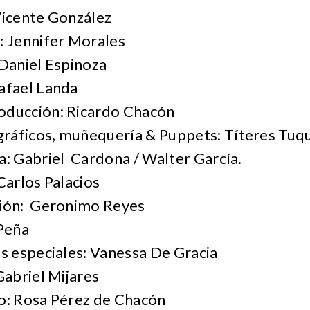
Vicente González
: Jennifer Morales
 Daniel Espinoza
afael Landa
oducción: Ricardo Chacón
ráficos, muñequería & Puppets: Títeres Tu
a: Gabriel Cardona / Walter García.
Carlos Palacios
ción: Geronimo Reyes
 Peña
os especiales: Vanessa De Gracia
Gabriel Mijares
io: Rosa Pérez de Chacón