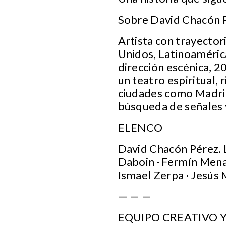
Sobre David Chacón 
Artista con trayector
Unidos, Latinoamérica
dirección escénica, 2
un teatro espiritual,
ciudades como Madrid
búsqueda de señales 
ELENCO
David Chacón Pérez. L
Daboin · Fermín Mena 
Ismael Zerpa · Jesús
— — —
EQUIPO CREATIVO Y