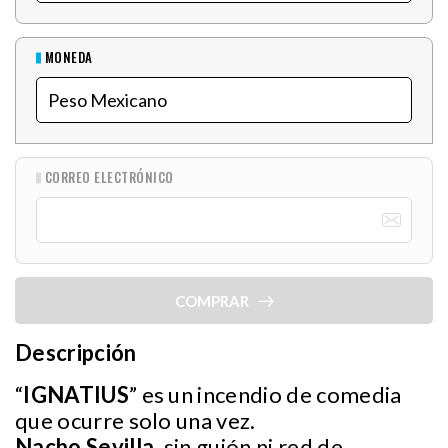
MONEDA
CORREO ELECTRÓNICO
COMPRAR
Descripción
“
IGNATIUS
” es un incendio de comedia
que ocurre solo una vez.
Nacho Sevilla
, sin guión ni red de