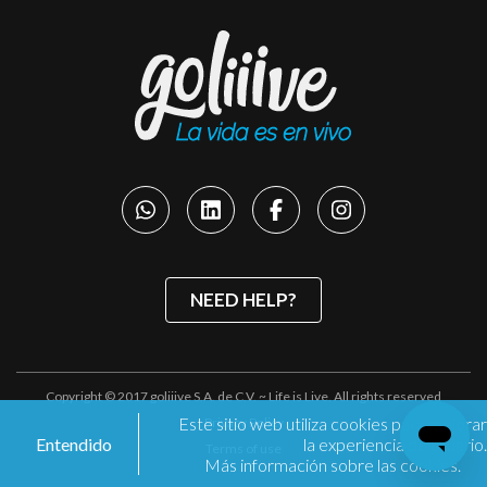
NEED HELP?
Copyright © 2017 goliiive S.A. de C.V. ~ Life is Live. All rights reserved
Este sitio web utiliza cookies para mejorar
Privacy Policy
Entendido
la experiencia de usuario.
Terms of use
Más información sobre las cookies.