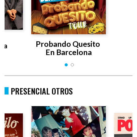
s 
Probando Quesito 
uta
En Barcelona
PRESENCIAL OTROS