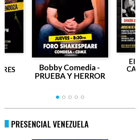
El 
Bobby Comedia - 
CAN
RES 
PRUEBA Y HERROR
PRESENCIAL VENEZUELA