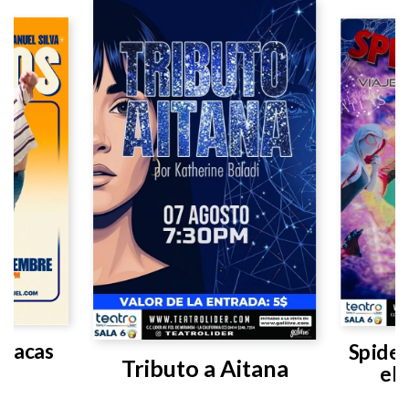
aracas
Spider
Tributo a Aitana
el 