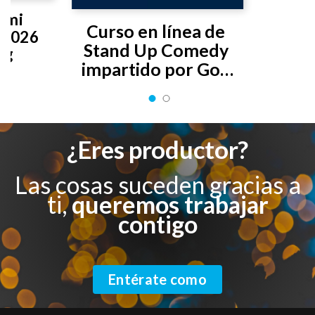
 mi 
Curso en línea de 
2026 
Stand Up Comedy 
ng
impartido por Gon 
Curiel
¿Eres productor?
Las cosas suceden gracias a
ti,
queremos trabajar
contigo
Entérate como