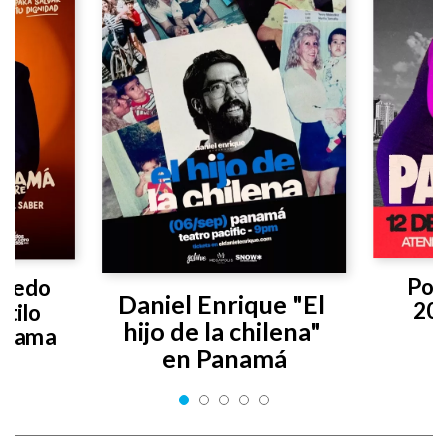
Poly
vedo 
Daniel Enrique "El 
20
tilo 
hijo de la chilena" 
anama
en Panamá