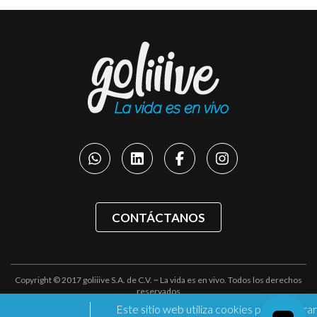
CONTÁCTANOS
Copyright © 2017 goliiive S.A. de C.V. ~ La vida es en vivo. Todos los derechos
reservados
Este sitio web utiliza cookies para mejorar
Políticas de privacidad