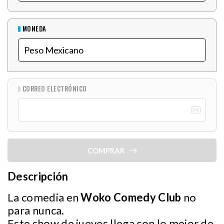
MONEDA
CORREO ELECTRÓNICO
COMPRAR
Descripción
La comedia en
Woko Comedy Club
no
para nunca.
Este show de jueves llega con lo mejor de