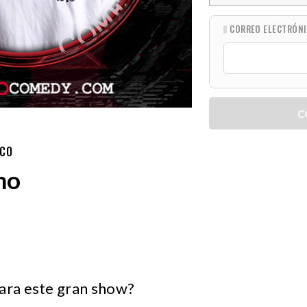
CORREO ELECTRÓN
C
ICO
no
para este gran show?