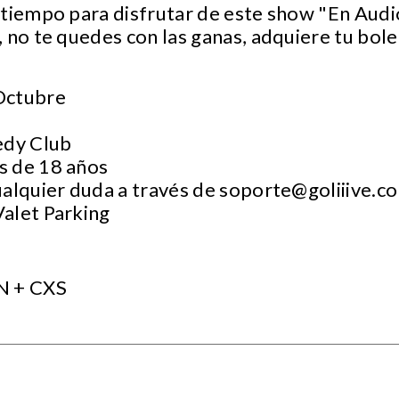
tiempo para disfrutar de este show "En Audio
 no te quedes con las ganas, adquiere tu bole
 Octubre
edy Club
s de 18 años
ualquier duda a través de
soporte@goliiive.c
Valet Parking
N + CXS