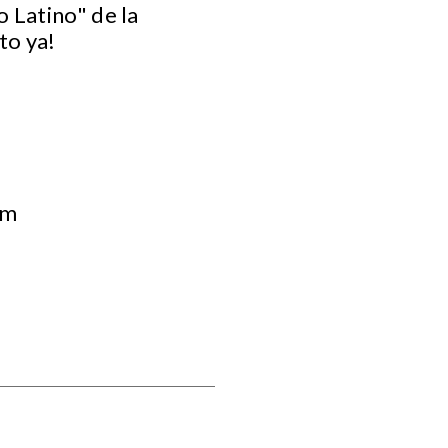
 Latino" de la
to ya!
om