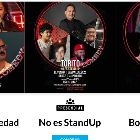
edad
No es StandUp
Bo
COMPRAR