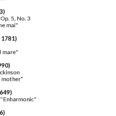
3)
 Op. 5, No. 3
che mai"
- 1781)
l mare"
990)
ickinson
t mother”
1649)
, "Enharmonic"
6)