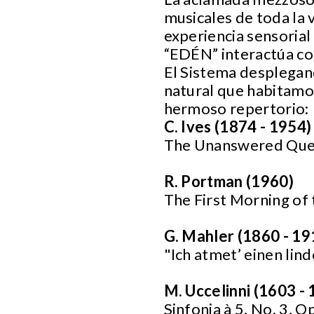
musicales de toda la 
experiencia sensorial 
“EDÉN” interactúa con
El Sistema desplegan
natural que habitamos
hermoso repertorio:
C. Ives (1874 - 1954
The Unanswered Que
R. Portman (1960)
The First Morning of
G. Mahler (1860 - 19
"Ich atmet’ einen lin
M. Uccelinni (1603 -
Sinfonia à 5, No. 3, Op