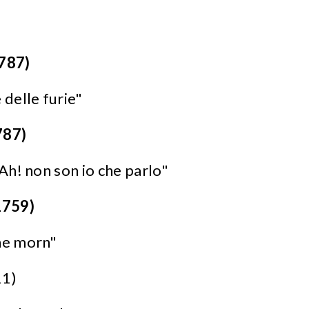
1787)
 delle furie"
787)
 Ah! non son io che parlo"
1759)
the morn"
11)