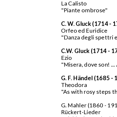
La Calisto
"Piante ombrose"
C. W. Gluck (1714 - 
Orfeo ed Euridice
"Danza degli spettri e
C.W. Gluck (1714 - 1
Ezio
"Misera, dove son! ...
G. F. Händel (1685 - 
Theodora
"As with rosy steps 
G. Mahler (1860 - 19
Rückert-Lieder