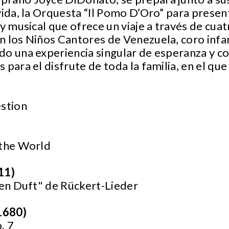
vida, la Orquesta “Il Pomo D’Oro” para presen
y musical que ofrece un viaje a través de cuat
 los Niños Cantores de Venezuela, coro infan
do una experiencia singular de esperanza y c
 para el disfrute de toda la familia, en el qu
)
stion
 the World
11)
den Duft" de Rückert-Lieder
 1680)
. 7