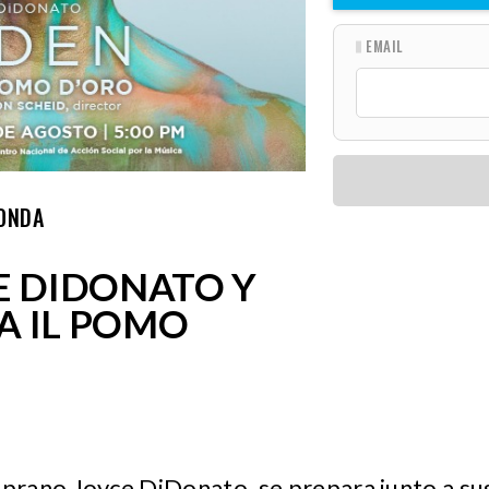
EMAIL
ONDA
CE DIDONATO Y
A IL POMO
rano Joyce DiDonato, se prepara junto a su