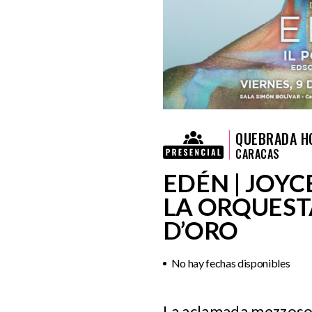
QUEBRADA H
CARACAS
EDÉN | JOY
LA ORQUEST
D’ORO
No hay fechas disponibles
La aclamada mezzosop