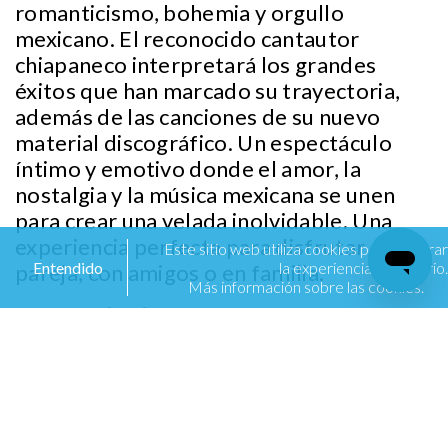
romanticismo, bohemia y orgullo
mexicano. El reconocido cantautor
chiapaneco interpretará los grandes
éxitos que han marcado su trayectoria,
además de las canciones de su nuevo
material discográfico. Un espectáculo
íntimo y emotivo donde el amor, la
nostalgia y la música mexicana se unen
para crear una velada inolvidable. Una
experiencia perfecta para disfrutar en
Este sitio web utiliza cookies para mejorar
Entendido
la experiencia de usuario.
pareja, con amigos o en familia.
Más información sobre las cookies.
Información importante:
📅 Fecha: 9 de octubre
⏳ Hora: 21:30 horas apertura de puertas
- 22:45 horas inicio de show
📍 Lugar: Foro Stelaris, Fiesta Americana
Reforma