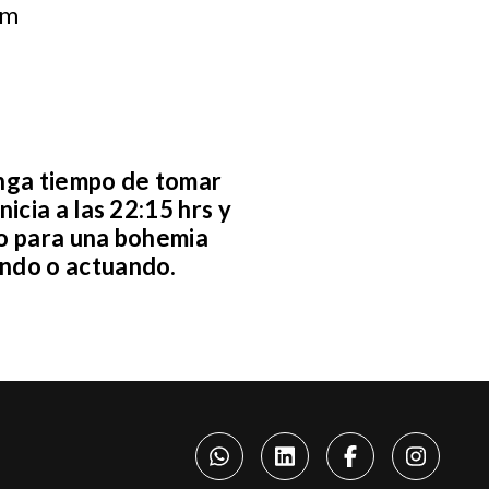
om
tenga tiempo de tomar
icia a las 22:15 hrs y
io para una bohemia
ando o actuando.