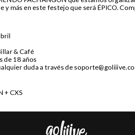
le y más en este festejo que será ÉPICO. Com
bril
illar & Café
s de 18 años
ualquier duda a través de
soporte@goliiive.c
N + CXS