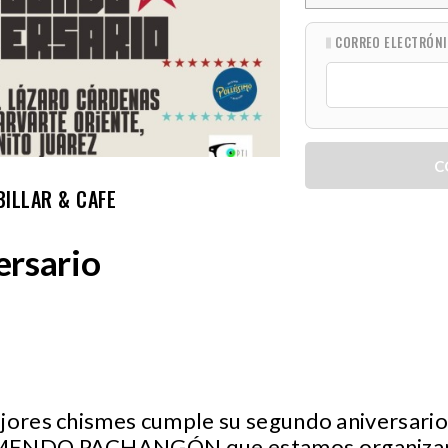
CORREO ELECTRÓN
C
BILLAR & CAFE
ersario
ejores chismes cumple su segundo aniversari
EMENDO PACHANGÓN que estamos organizan