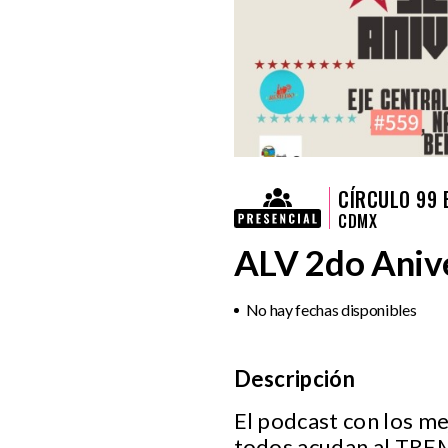
CÍRCULO 99 
CDMX
ALV 2do Aniv
No hay fechas disponibles
Descripción
El podcast con los m
todos acudan al TR