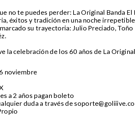
que no te puedes perder: La Original Banda E
ria, éxitos y tradición en una noche irrepetib
 marcado su trayectoria: Julio Preciado, Toño
éz.
ive la celebración de los 60 años de La Origin
26 noviembre
MX
es a 2 años pagan boleto
ualquier duda a través de
soporte@goliiive.c
Propio