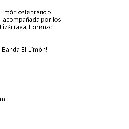
l Limón celebrando
le, acompañada por los
 Lizárraga, Lorenzo
al Banda El Limón!
om