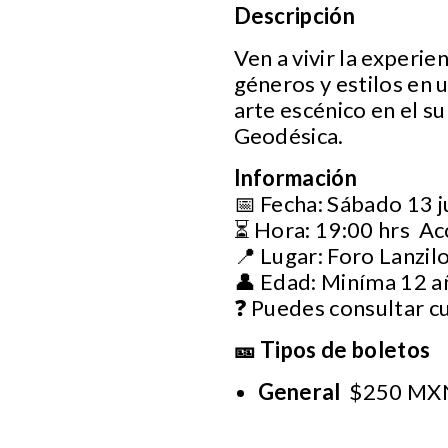
Descripción
Ven a vivir la experie
géneros y estilos en 
arte escénico en el su
Geodésica.
Información
📅 Fecha: Sábado 13 j
⏳ Hora: 19:00 hrs Ac
📍 Lugar: Foro Lanzil
👤 Edad: Miníma 12 a
❓ Puedes consultar c
🎫 Tipos de boletos
General
$250 MXN