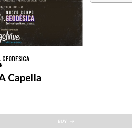
A GEODESICA
ON
A Capella
BUY