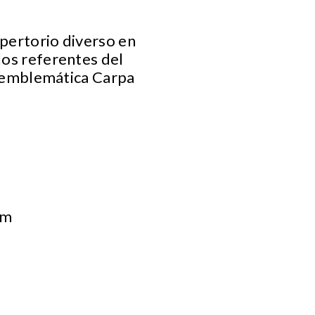
repertorio diverso en
los referentes del
la emblemática Carpa
om