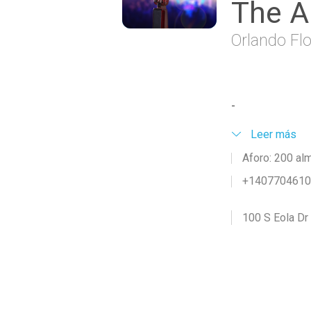
The 
Orlando Flo
-
Leer más
Aforo: 200 al
+140770461
100 S Eola Dr