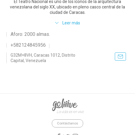
El Teatro Nacional es uno de los íconos de la arquitectura
venezolana del siglo XX, ubicado en pleno casco central de la
ciudad de Caracas.
Leer más
Aforo: 2000 almas.
+582124845956
G32M+8VH, Caracas 1012, Distrito
Capital, Venezuela
goliiive - La vida es en vivo.
Contáctanos