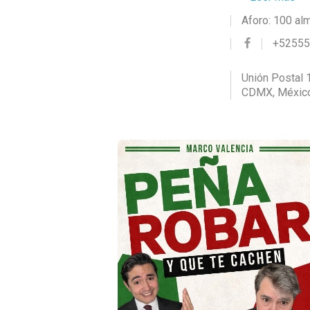
Aforo: 100 al
+5255
Unión Postal 
CDMX, Méxic