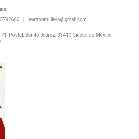
mas.
55792660
teatroemilliere@gmail.com
171, Postal, Benito Juárez, 03410 Ciudad de México,
o