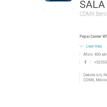
SALA
CDMX Beni
Pepsi Center WT
Leer más
Aforo: 400 al
+5255
Dakota s/n, N
CDMX, Méxic