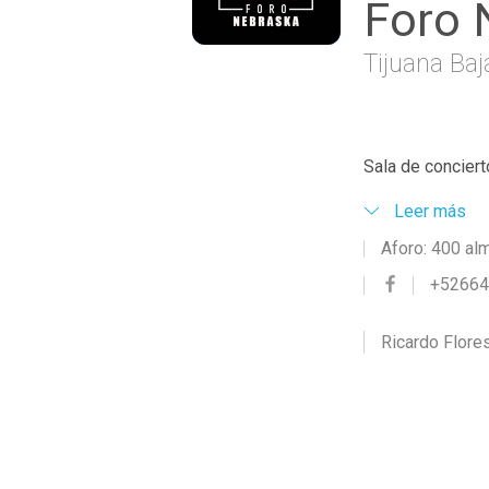
Foro 
Tijuana Baj
Sala de conciert
Leer más
Aforo: 400 al
+5266
Ricardo Flore