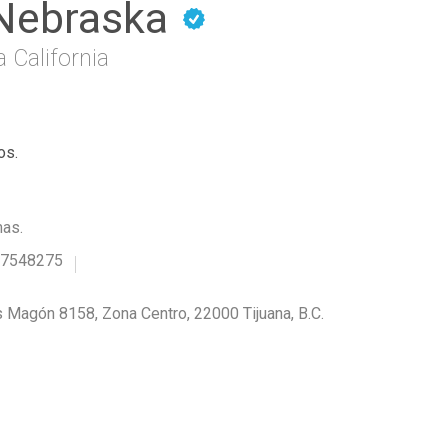
Nebraska
a California
os.
mas.
47548275
s Magón 8158, Zona Centro, 22000 Tijuana, B.C.