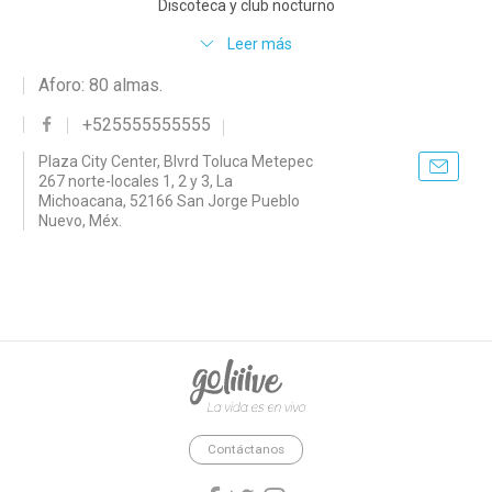
Discoteca y club nocturno
Leer más
Aforo: 80 almas.
+525555555555
Plaza City Center, Blvrd Toluca Metepec
267 norte-locales 1, 2 y 3, La
Michoacana, 52166 San Jorge Pueblo
Nuevo, Méx.
goliiive - La vida es en vivo.
Contáctanos