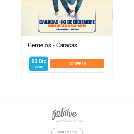
Gemelos - Caracas
03 Dic
COMPRAR
20:00
goliiive - La vida es en vivo.
Contáctanos