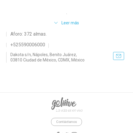
.
Leer más
Aforo: 372 almas.
+525590006000
Dakota s/n, Nápoles, Benito Juárez,
03810 Ciudad de México, CDMX, México
goliiive - La vida es en vivo.
Contáctanos