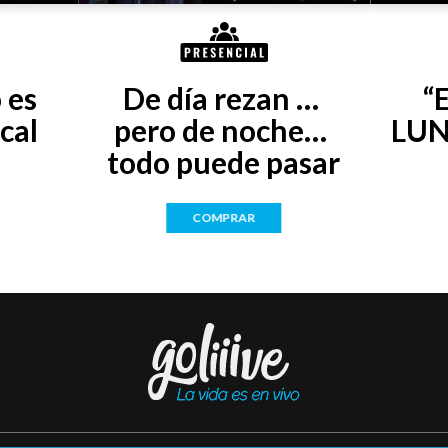
es 
De día rezan … 
“
cal
pero de noche… 
LUN
todo puede pasar
COMPRAR