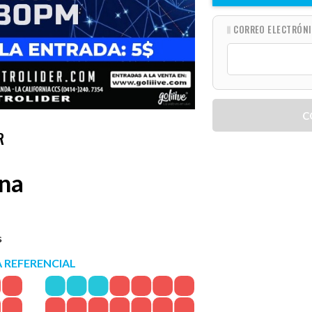
CORREO ELECTRÓN
C
R
ana
s
 REFERENCIAL