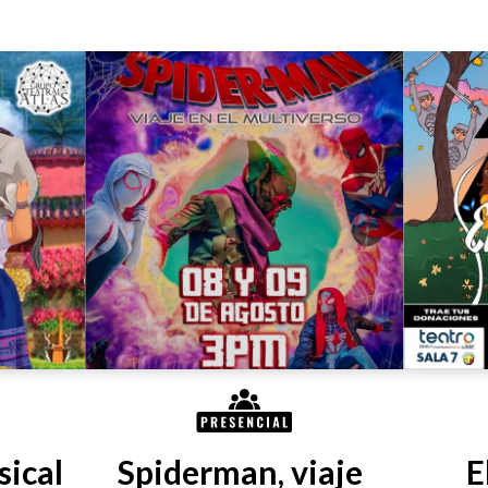
ical 
Spiderman, viaje 
E