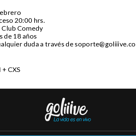
febrero
ceso 20:00 hrs.
no Club Comedy
s de 18 años
ualquier duda a través de
soporte@goliiive.c
 + CXS