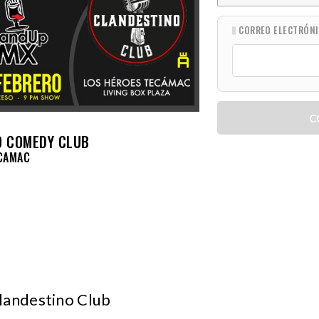
CORREO ELECTRÓN
C
O COMEDY CLUB
ECAMAC
landestino Club