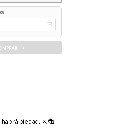
ICO
OMPRAR
 habrá piedad. ⚔️🎭