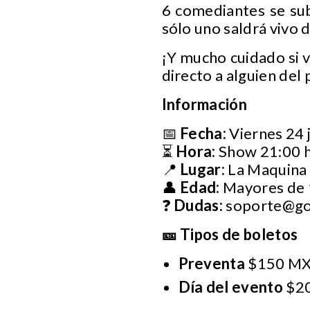
6 comediantes se sub
sólo uno saldrá viv
¡Y mucho cuidado si 
directo a alguien del 
Información
📅
Fecha:
Viernes 24 j
⏳
Hora:
Show 21:00 h
📍
Lugar:
La Maquina 
👤
Edad:
Mayores de 
❓
Dudas:
soporte@gol
🎫 Tipos de boletos
Preventa
$150 MX
Día del evento
$20