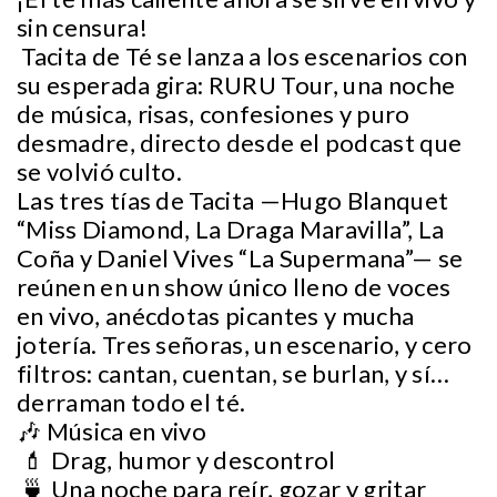
sin censura!
Tacita de Té se lanza a los escenarios con
su esperada gira: RURU Tour, una noche
de música, risas, confesiones y puro
desmadre, directo desde el podcast que
se volvió culto.
Las tres tías de Tacita —Hugo Blanquet
“Miss Diamond, La Draga Maravilla”, La
Coña y Daniel Vives “La Supermana”— se
reúnen en un show único lleno de voces
en vivo, anécdotas picantes y mucha
jotería. Tres señoras, un escenario, y cero
filtros: cantan, cuentan, se burlan, y sí…
derraman todo el té.
🎶 Música en vivo
💄 Drag, humor y descontrol
🍵 Una noche para reír, gozar y gritar