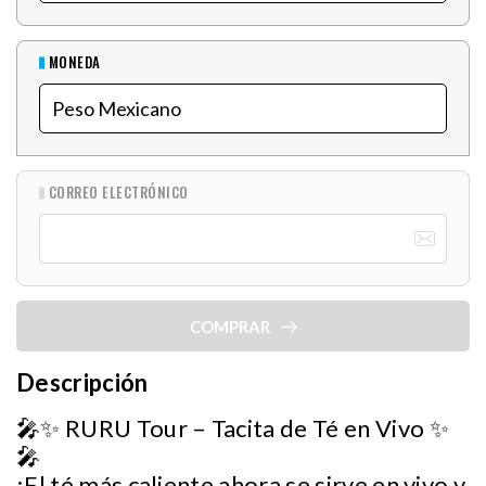
MONEDA
CORREO ELECTRÓNICO
COMPRAR
Descripción
🎤✨ RURU Tour – Tacita de Té en Vivo ✨
🎤
¡El té más caliente ahora se sirve en vivo y