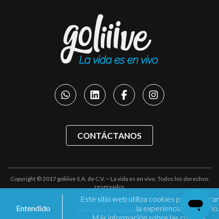
CONTÁCTANOS
Copyright © 2017 goliiive S.A. de C.V. ~ La vida es en vivo. Todos los derechos
reservados
Este sitio web utiliza cookies para mejorar
Políticas de privacidad
Entendido
la experiencia de usuario.
Términos y Condiciones
Más información sobre las cookies.