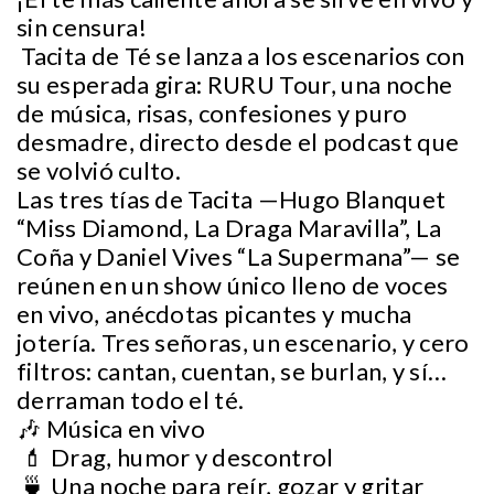
sin censura!
Tacita de Té se lanza a los escenarios con
su esperada gira: RURU Tour, una noche
de música, risas, confesiones y puro
desmadre, directo desde el podcast que
se volvió culto.
Las tres tías de Tacita —Hugo Blanquet
“Miss Diamond, La Draga Maravilla”, La
Coña y Daniel Vives “La Supermana”— se
reúnen en un show único lleno de voces
en vivo, anécdotas picantes y mucha
jotería. Tres señoras, un escenario, y cero
filtros: cantan, cuentan, se burlan, y sí…
derraman todo el té.
🎶 Música en vivo
💄 Drag, humor y descontrol
🍵 Una noche para reír, gozar y gritar