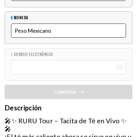
MONEDA
CORREO ELECTRÓNICO
COMPRAR
Descripción
🎤✨ RURU Tour – Tacita de Té en Vivo ✨
🎤
¡El té más caliente ahora se sirve en vivo y