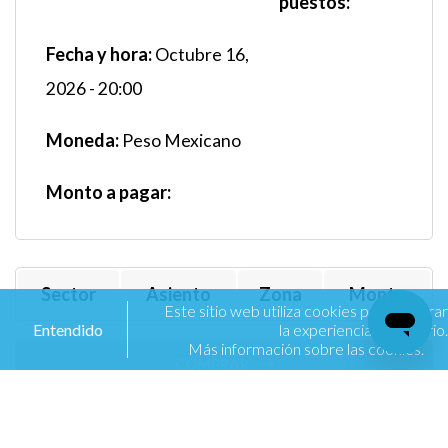
puestos:
Fecha y hora:
Octubre 16,
2026 - 20:00
Moneda:
Peso Mexicano
Monto a pagar:
Sector
Asiento
Zona
Monto
Este sitio web utiliza cookies para mejorar
Entendido
la experiencia de usuario.
Más información sobre las cookies.
COMPRAR
¡Caer con estilo!, una guía para que
salves tu dignidad.