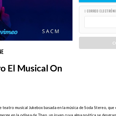
CORREO ELECTRÓN
C
NE
o El Musical On
e teatro musical Jukebox basada en la música de Soda Stereo, que
erge en la odisea de Theo, un joven cuya alma poética se desgran