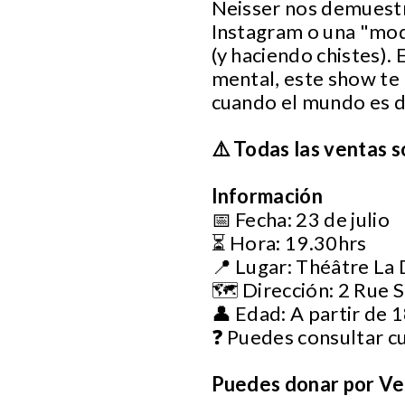
Neisser nos demuestr
Instagram o una "moda
(y haciendo chistes). 
mental, este show te 
cuando el mundo es d
⚠️ Todas las ventas s
Información
📅 Fecha: 23 de julio
⏳ Hora: 19.30hrs
📍 Lugar: Théâtre La
🗺️ Dirección: 2 Rue 
👤 Edad: A partir de 
❓ Puedes consultar c
Puedes donar por Ven