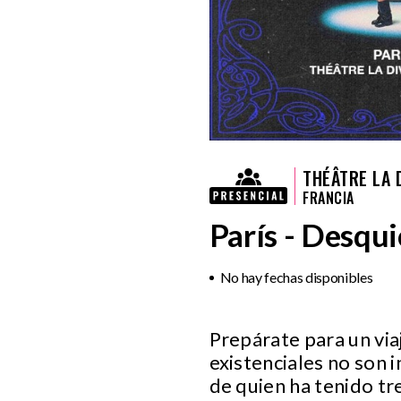
THÉÂTRE LA 
FRANCIA
París - Desqui
No hay fechas disponibles
Prepárate para un viaj
existenciales no son 
de quien ha tenido tr