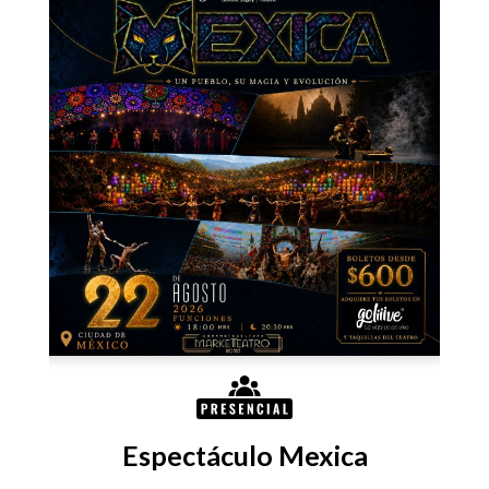
x 1
s 
Espectáculo Mexica