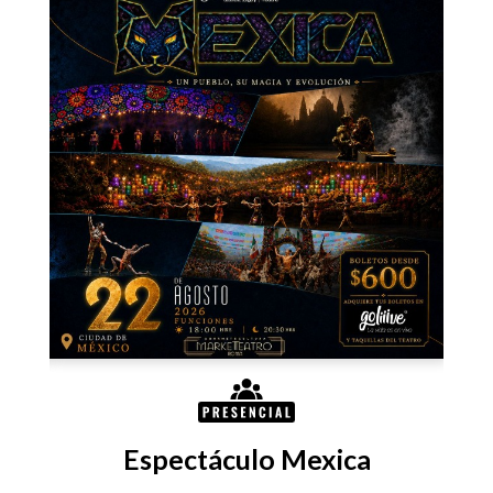
x 1
s 
Espectáculo Mexica