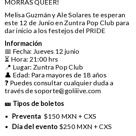
MORRAS QUEER!
Melisa Guzmán y Ale Solares te esperan
este 12 de Junio en Zuntra Pop Club para
dar inicio a los festejos del PRIDE
Información
📅 Fecha: Jueves 12 junio
⏳ Hora: 21:00 hrs
📍 Lugar: Zuntra Pop Club
👤 Edad: Para mayores de 18 años
❓ Puedes consultar cualquier duda a
través de
soporte@goliiive.com
🎫 Tipos de boletos
Preventa
$150 MXN + CXS
Día del evento
$250 MXN + CXS