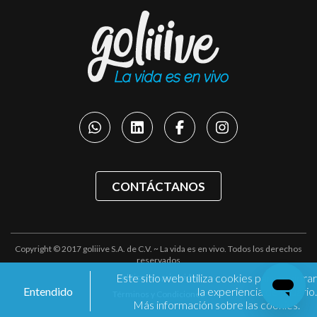
CONTÁCTANOS
Copyright © 2017 goliiive S.A. de C.V. ~ La vida es en vivo. Todos los derechos
reservados
Este sitio web utiliza cookies para mejorar
Políticas de privacidad
Entendido
la experiencia de usuario.
Términos y Condiciones
Más información sobre las cookies.