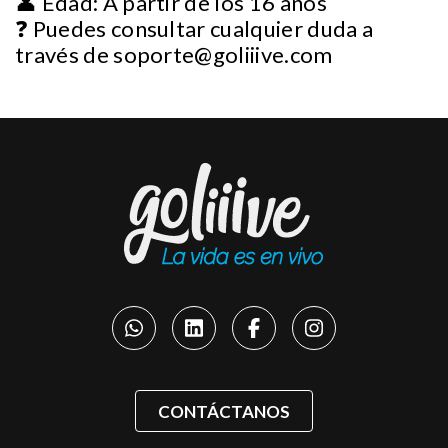
👤 Edad: A partir de los 16 años
❓ Puedes consultar cualquier duda a
través de
soporte@goliiive.com
CONTÁCTANOS