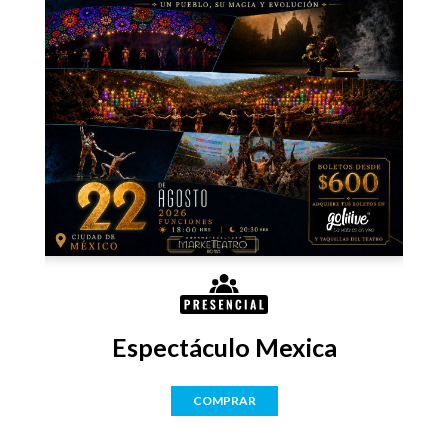
x 1
s 
Espectáculo Mexica
COMPRAR