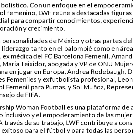
utbolístico. Con un enfoque en el empoderami
bol femenino, LWF reúne a destacadas figuras
dial para compartir conocimientos, experienc
oración y crecimiento.
n personalidades de México y otras partes d
e liderazgo tanto en el balompié como en área
r, ex médica del FC Barcelona Femenil, Amand
, Maria Teixidor, abogada y VP de ONU Mujer
na en jugar en Europa, Andrea Rodebaugh, D
s Femeniles y exfutbolista profesional, Leon
l Femenil para Pumas, y Sol Muñoz, Represen
sejo de FIFA.
rship Woman Football es una plataforma de a
 inclusivo y el empoderamiento de las mujere
A través de su trabajo, LWF contribuye a cons
y exitoso para el fútbol y para todas las perso