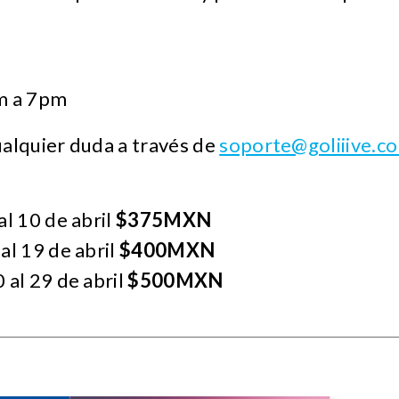
am a 7pm
ualquier duda a través de
soporte@goliiive.c
al 10 de abril
$375MXN
al 19 de abril
$400MXN
 al 29 de abril
$500MXN