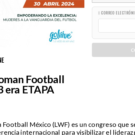
CORREO ELECTRÓN
C
NE
oman Football
3 era ETAPA
Football México (LWF) es un congreso que s
encia internacional para visibilizar el lideraz