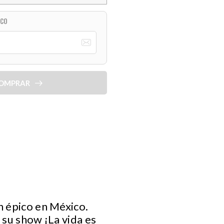
ICO
OMPRAR
n épico en México.
 su show ¡La vida es