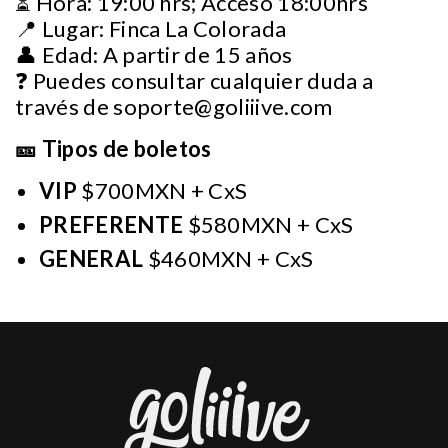
⏳ Hora: 19:00 hrs; Acceso 18:00hrs
📍 Lugar: Finca La Colorada
👤 Edad: A partir de 15 años
❓ Puedes consultar cualquier duda a
través de
soporte@goliiive.com
🎫 Tipos de boletos
VIP
$700MXN + CxS
PREFERENTE
$580MXN + CxS
GENERAL
$460MXN + CxS