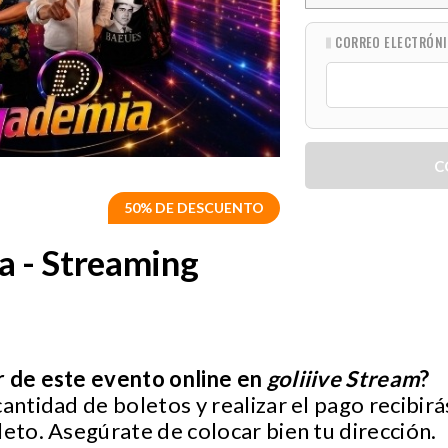
CORREO ELECTRÓN
C
50% DE DESCUENTO
a - Streaming
r de este evento online en
goliiive Stream
?
cantidad de boletos y realizar el pago recibir
leto. Asegúrate de colocar bien tu dirección.