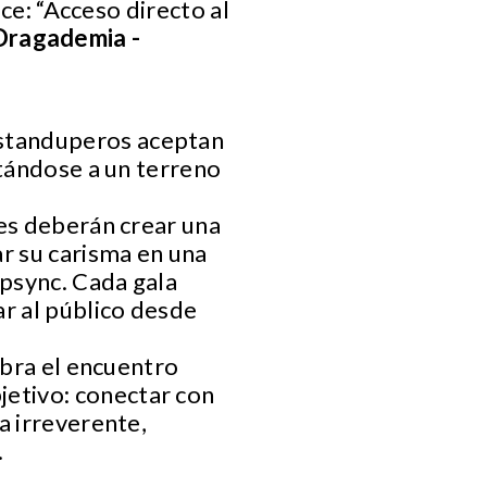
ice: “Acceso directo al
Dragademia -
standuperos aceptan
ntándose a un terreno
tes deberán crear una
r su carisma en una
ipsync. Cada gala
ar al público desde
ebra el encuentro
etivo: conectar con
a irreverente,
.