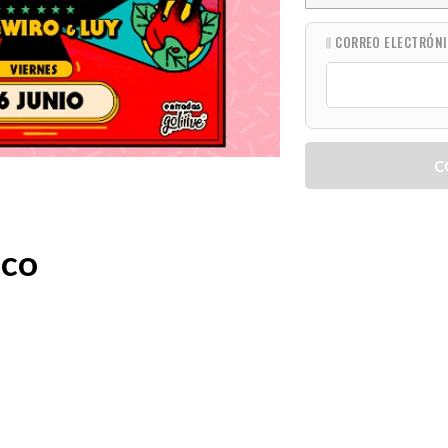
CORREO ELECTRÓN
C
aco