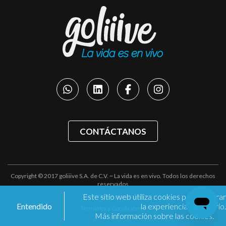
CONTÁCTANOS
Copyright © 2017 goliiive S.A. de C.V. ~ La vida es en vivo. Todos los derechos
reservados
Este sitio web utiliza cookies para mejorar
Políticas de privacidad
Entendido
la experiencia de usuario.
Términos y Condiciones
Más información sobre las cookies.