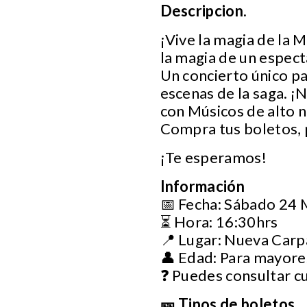
Descripcion.
¡Vive la magia de la 
la magia de un espect
Un concierto único p
escenas de la saga. ¡
con Músicos de alto n
Compra tus boletos, 
¡Te esperamos!
Información
📅 Fecha: Sábado 24
⏳ Hora: 16:30hrs
📍 Lugar: Nueva Car
👤 Edad: Para mayore
❓ Puedes consultar c
🎫 Tipos de boletos