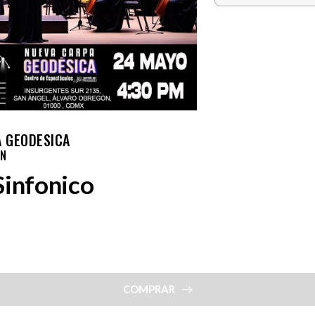
A GEODESICA
ON
Sinfonico
COMPRAR