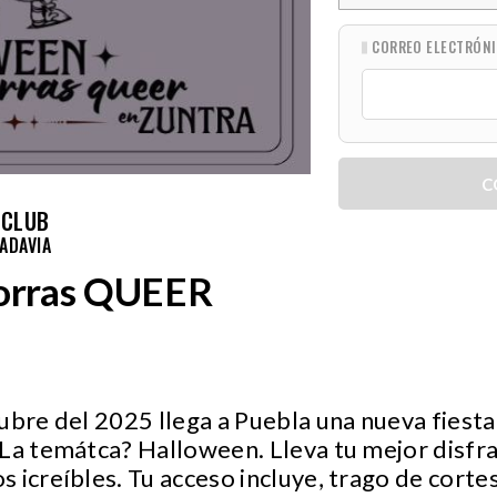
CORREO ELECTRÓN
C
 CLUB
ADAVIA
orras QUEER
ubre del 2025 llega a Puebla una nueva fiest
¿La temátca? Halloween. Lleva tu mejor disf
 icreíbles. Tu acceso incluye, trago de corte