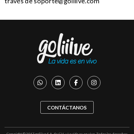
través de
soporte@goliiive.com
CONTÁCTANOS
Copyright © 2017 goliiive S.A. de C.V. ~ La vida es en vivo. Todos los derechos